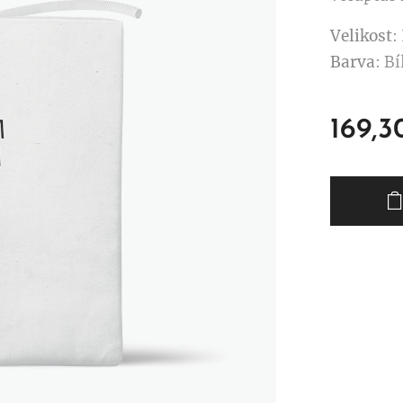
Velikost
:
Barva
: Bí
169,3