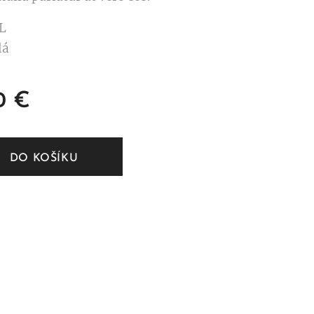
 L
lá
0
€
DO KOŠÍKU