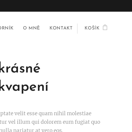
ORNÍK
O MNĚ
KONTAKT
KOŠÍK
krásné
kvapení
uptate velit esse quam nihil molestiae
ur vel illum qui dolorem eum fugiat quo
nulla pariatur at vero eos.