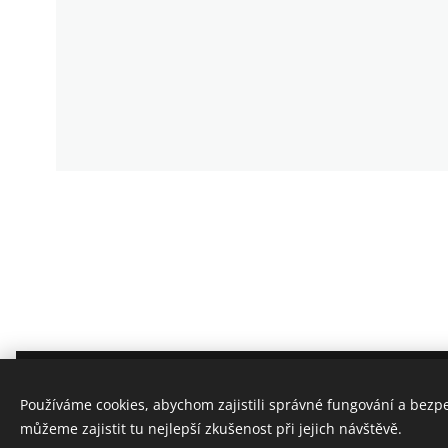
Ing. Josef Červenka
Používáme cookies, abychom zajistili správné fungování a bezp
Všechna práva vyhrazena 2022
můžeme zajistit tu nejlepší zkušenost při jejich návštěvě.