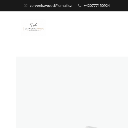
cervenkawood@email.cz
+420777150924