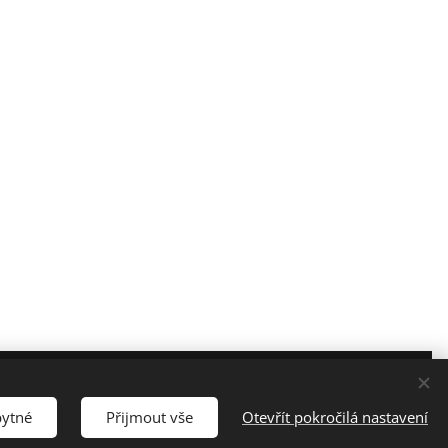
Vytvořeno službou
Webnode
Cookies
bytné
Přijmout vše
Otevřít pokročilá nastavení