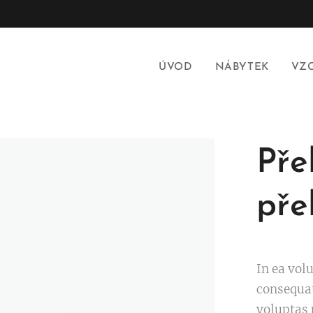
ÚVOD
NÁBYTEK
VZ
Pře
pře
In ea vol
consequat
voluptas 