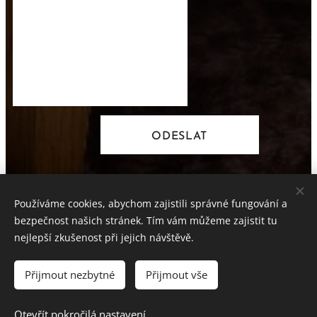
ODESLAT
Používáme cookies, abychom zajistili správné fungování a
bezpečnost našich stránek. Tím vám můžeme zajistit tu
nejlepší zkušenost při jejich návštěvě.
Ing. Josef Červenka
Přijmout nezbytné
Přijmout vše
Všechna práva vyhrazena 2022
Vytvořeno službou
Webnode
Cookies
Otevřít pokročilá nastavení