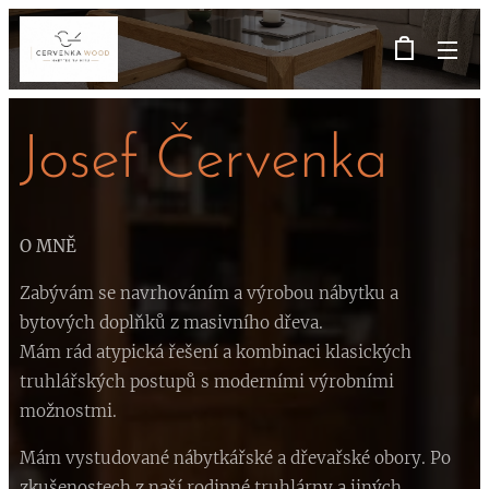
Josef Červenka
O MNĚ
Zabývám se navrhováním a výrobou nábytku a
bytových doplňků z masivního dřeva.
Mám rád atypická řešení a kombinaci klasických
truhlářských postupů s moderními výrobními
možnostmi.
Mám vystudované nábytkářské a dřevařské obory. Po
zkušenostech z naší rodinné truhlárny a jiných