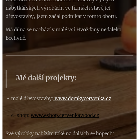
nábytkářských výrobách, ve firmách stavějící
dřevostavby, jsem začal podnikat v tomto oboru.
Má dílna se nachází v malé vsi Hvožďany nedaleko
Bechyně.
Mé další projekty:
- malé dřevostavby:
www.domkycervenka.cz
- e-shop:
www.
eshop.cervenkawood.cz
Své výrobky nabízím také na dalších e-hopech: